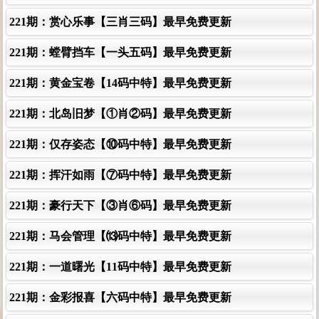
221期：赏心乐事【三肖三码】最早免费更新
221期：螳臂挡车【一头五码】最早免费更新
221期：黄金宝卷【14码中特】最早免费更新
221期：北岛旧梦【①肖②码】最早免费更新
221期：仅存姿态【⑩码中特】最早免费更新
221期：挥汗如雨【⑦码中特】最早免费更新
221期：豪行天下【③肖⑥码】最早免费更新
221期：马会管理【⒀码中特】最早免费更新
221期：一道曙光【11码中特】最早免费更新
221期：金彩报喜【六码中特】最早免费更新