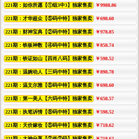
221期：如你所愿【①组3中3】独家售卖
￥9988.86
221期：才华超众【⑤码中特】独家售卖
￥698.60
221期：财神宝典【②码中特】独家售卖
￥978.85
221期：铁板神数【④码中特】独家售卖
￥858.74
221期：铁证如山【四肖八码】独家售卖
￥598.52
221期：温婉动人【三码中特】独家售卖
￥898.78
221期：温文尔雅【⑤码中特】独家售卖
￥698.60
221期：第一美人【六码中特】独家售卖
￥658.57
221期：执笔诉情【⑧码中特】独家售卖
￥598.52
221期：天价嫁妆【⑤码中特】独家售卖
￥718.62
221期：大神分享【②肖②码】独家售卖
￥718.62