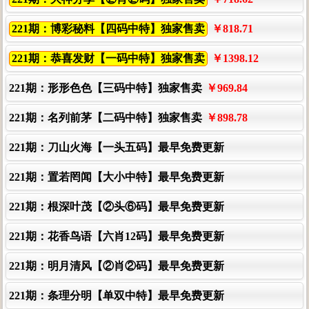
221期：博彩秘料【四码中特】独家售卖
￥818.71
221期：恭喜发财【一码中特】独家售卖
￥1398.12
221期：形形色色【三码中特】独家售卖
￥969.84
221期：名列前茅【二码中特】独家售卖
￥898.78
221期：刀山火海【一头五码】最早免费更新
221期：置若罔闻【大小中特】最早免费更新
221期：根深叶茂【②头⑥码】最早免费更新
221期：花香鸟语【六肖12码】最早免费更新
221期：明月清风【②肖②码】最早免费更新
221期：条理分明【单双中特】最早免费更新