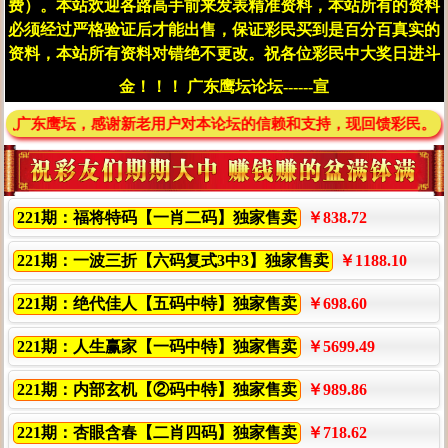
费）。本站欢迎各路高手前来发表精准资料，本站所有的资料
必须经过严格验证后才能出售，保证彩民买到是百分百真实的
资料，本站所有资料对错绝不更改。祝各位彩民中大奖日进斗
金！！！ 广东鹰坛论坛------宣
鹰坛，感谢新老用户对本论坛的信赖和支持，现回馈彩民。所有资料
221期：福将特码【一肖二码】独家售卖
￥838.72
221期：一波三折【六码复式3中3】独家售卖
￥1188.10
221期：绝代佳人【五码中特】独家售卖
￥698.60
221期：人生赢家【一码中特】独家售卖
￥5699.49
221期：内部玄机【②码中特】独家售卖
￥989.86
221期：杏眼含春【二肖四码】独家售卖
￥718.62