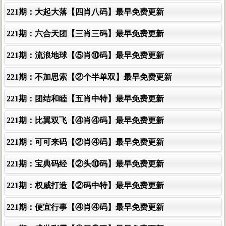
221期：大起大落【四肖八码】最早免费更新
221期：六合天团【三肖三码】最早免费更新
221期：流浪地球【⑤肖⑩码】最早免费更新
221期：不加思索【②个半单双】最早免费更新
221期：团结和睦【五肖中特】最早免费更新
221期：比翼双飞【④肖④码】最早免费更新
221期：可可来码【②肖④码】最早免费更新
221期：宝典码经【②头⑩码】最早免费更新
221期：权威打造【②码中特】最早免费更新
221期：便宜行事【④肖④码】最早免费更新