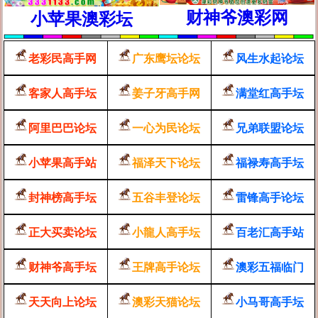
财神爷澳彩网
小苹果澳彩坛
老彩民高手网
广东鹰坛论坛
风生水起论坛
客家人高手坛
姜子牙高手网
满堂红高手坛
阿里巴巴论坛
一心为民论坛
兄弟联盟论坛
小苹果高手站
福泽天下论坛
福禄寿高手坛
封神榜高手坛
五谷丰登论坛
雷锋高手论坛
正大买卖论坛
小龍人高手坛
百老汇高手站
财神爷高手坛
王牌高手论坛
澳彩五福临门
天天向上论坛
澳彩天猫论坛
小马哥高手坛