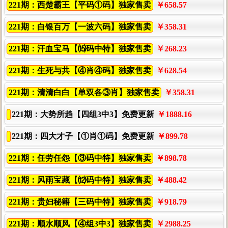
221期：西楚霸王【平码①码】独家售卖
￥658.57
221期：白银百万【一波六码】独家售卖
￥358.31
221期：汗血宝马【⒂码中特】独家售卖
￥268.23
221期：生死与共【④肖④码】独家售卖
￥628.54
221期：清清白白【单双各③肖】独家售卖
￥358.31
221期：大势所趋【四组3中3】免费更新
￥1888.16
221期：四大才子【①肖①码】免费更新
￥899.78
221期：任劳任怨【③码中特】独家售卖
￥898.78
221期：风雨宝藏【⑿码中特】独家售卖
￥488.42
221期：贵妇秘籍【三码中特】独家售卖
￥918.79
221期：顺水顺风【④组3中3】独家售卖
￥2988.25